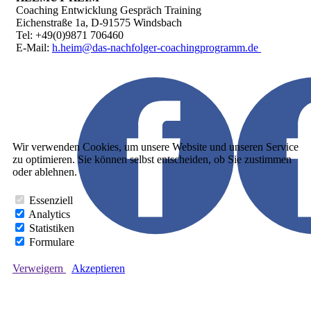
Coaching Entwicklung Gespräch Training
Eichenstraße 1a, D-91575 Windsbach
Tel: +49(0)9871 706460
E-Mail:
h.heim@das-nachfolger-coachingprogramm.de
Wir verwenden Cookies, um unsere Website und unseren Service
zu optimieren. Sie können selbst entscheiden, ob Sie zustimmen
oder ablehnen.
Essenziell
Analytics
Statistiken
Formulare
Verweigern
Akzeptieren