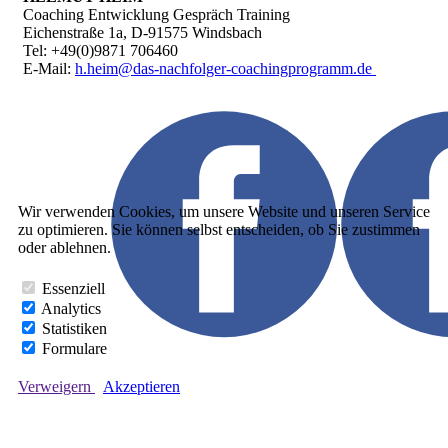
Coaching Entwicklung Gespräch Training
Eichenstraße 1a, D-91575 Windsbach
Tel: +49(0)9871 706460
E-Mail:
h.heim@das-nachfolger-coachingprogramm.de
Wir verwenden Cookies, um unsere Website und unseren Service
zu optimieren. Sie können selbst entscheiden, ob Sie zustimmen
oder ablehnen.
Essenziell
Analytics
Statistiken
Formulare
Verweigern
Akzeptieren